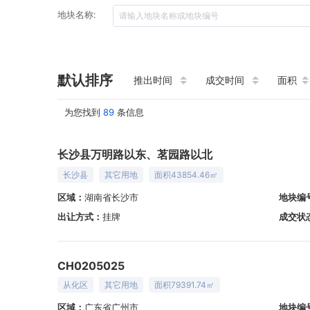
地块名称:
默认排序
推出时间
成交时间
面积
为您找到
89
条信息
长沙县万明路以东、茗园路以北
长沙县
其它用地
面积43854.46㎡
区域：
湖南省长沙市
地块编
出让方式：
挂牌
成交状
CH0205025
从化区
其它用地
面积79391.74㎡
区域：
广东省广州市
地块编