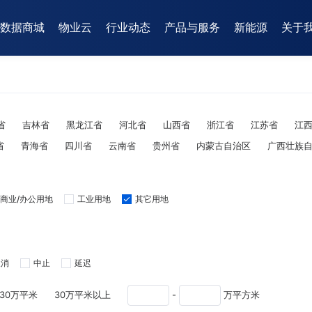
数据商城
物业云
行业动态
产品与服务
新能源
关于
省
吉林省
黑龙江省
河北省
山西省
浙江省
江苏省
江
省
青海省
四川省
云南省
贵州省
内蒙古自治区
广西壮族
商业/办公用地
工业用地
其它用地
取消
中止
延迟
-30万平米
30万平米以上
-
万平方米