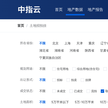
首页
地产数据
地产报告
首页
/
土地招拍挂
所在省份:
不限
北京
上海
天津
重庆
辽宁
湖北省
湖南省
河南省
陕西省
甘肃
宁夏回族自治区
规划用途:
不限
住宅用地
综合用地(含住宅)
出让形式:
不限
招标
拍卖
挂牌
成交状态:
不限
未成交
已成交
流拍
土地面积:
不限
5万平米以下
5万-10万平米
10万