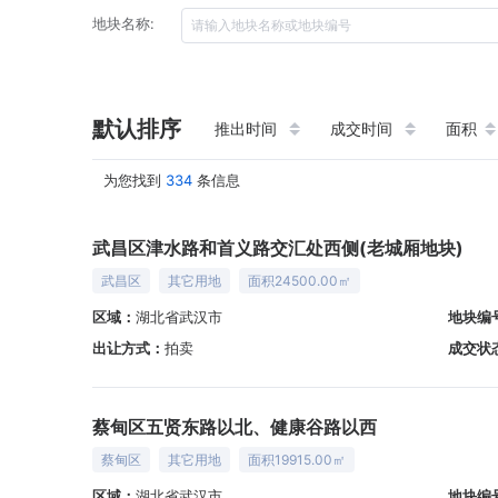
地块名称:
默认排序
推出时间
成交时间
面积
为您找到
334
条信息
武昌区津水路和首义路交汇处西侧(老城厢地块)
武昌区
其它用地
面积24500.00㎡
区域：
湖北省武汉市
地块编
出让方式：
拍卖
成交状
蔡甸区五贤东路以北、健康谷路以西
蔡甸区
其它用地
面积19915.00㎡
区域：
湖北省武汉市
地块编