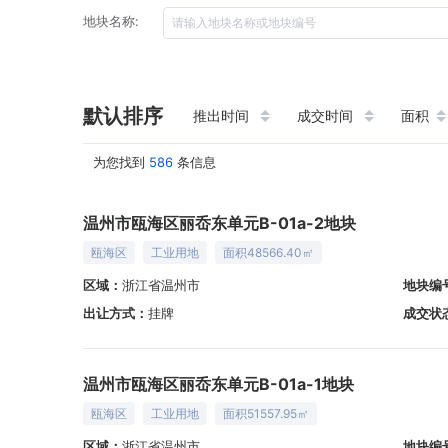
地块名称:
默认排序
推出时间
成交时间
面积
为您找到
586
条信息
温州市瓯海区丽岙东单元B-01a-2地块
瓯海区
工业用地
面积48566.40㎡
区域：
浙江省温州市
地块编
出让方式：
挂牌
成交状
温州市瓯海区丽岙东单元B-01a-1地块
瓯海区
工业用地
面积51557.95㎡
区域：
浙江省温州市
地块编