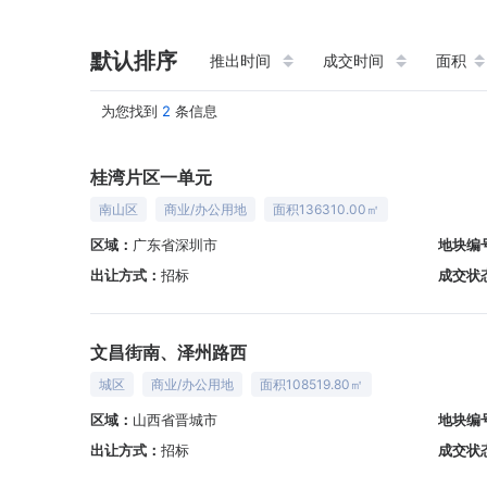
默认排序
推出时间
成交时间
面积
为您找到
2
条信息
桂湾片区一单元
南山区
商业/办公用地
面积136310.00㎡
区域：
广东省深圳市
地块编
出让方式：
招标
成交状
文昌街南、泽州路西
城区
商业/办公用地
面积108519.80㎡
区域：
山西省晋城市
地块编
出让方式：
招标
成交状