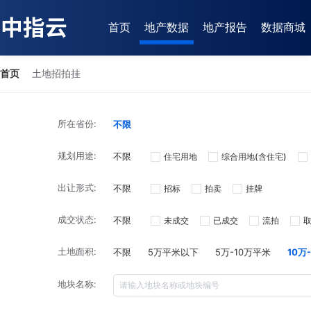
首页
地产数据
地产报告
数据商城
首页
土地招拍挂
所在省份:
不限
规划用途:
不限
住宅用地
综合用地(含住宅)
出让形式:
不限
招标
拍卖
挂牌
成交状态:
不限
未成交
已成交
流拍
土地面积:
不限
5万平米以下
5万-10万平米
10万
地块名称: