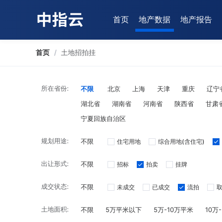
首页
地产数据
地产报告
首页
/
土地招拍挂
所在省份:
不限
北京
上海
天津
重庆
辽宁
湖北省
湖南省
河南省
陕西省
甘肃
宁夏回族自治区
规划用途:
不限
住宅用地
综合用地(含住宅)
出让形式:
不限
招标
拍卖
挂牌
成交状态:
不限
未成交
已成交
流拍
土地面积:
不限
5万平米以下
5万-10万平米
10万