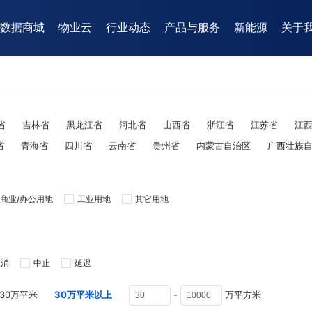
数据商城
物业云
行业动态
产品与服务
新能源
关于
省
吉林省
黑龙江省
河北省
山西省
浙江省
江苏省
江
省
青海省
四川省
云南省
贵州省
内蒙古自治区
广西壮族
商业/办公用地
工业用地
其它用地
取消
中止
延迟
-30万平米
30万平米以上
-
万平方米