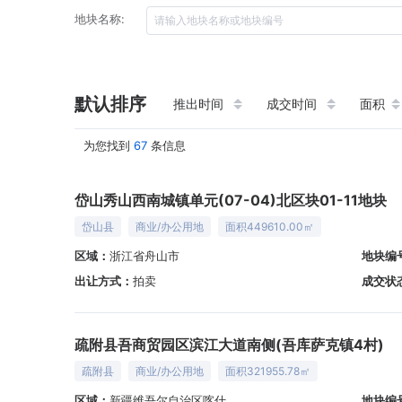
地块名称:
默认排序
推出时间
成交时间
面积
为您找到
67
条信息
岱山秀山西南城镇单元(07-04)北区块01-11地块
岱山县
商业/办公用地
面积449610.00㎡
区域：
浙江省舟山市
地块编
出让方式：
拍卖
成交状
疏附县吾商贸园区滨江大道南侧(吾库萨克镇4村)
疏附县
商业/办公用地
面积321955.78㎡
区域：
新疆维吾尔自治区喀什
地块编