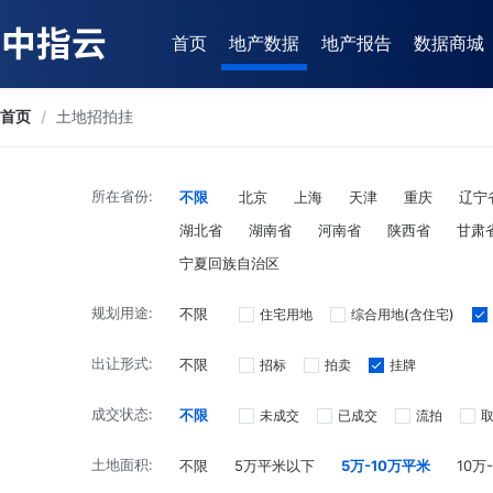
首页
地产数据
地产报告
数据商城
首页
/
土地招拍挂
所在省份:
不限
北京
上海
天津
重庆
辽宁
湖北省
湖南省
河南省
陕西省
甘肃
宁夏回族自治区
规划用途:
不限
住宅用地
综合用地(含住宅)
出让形式:
不限
招标
拍卖
挂牌
成交状态:
不限
未成交
已成交
流拍
土地面积:
不限
5万平米以下
5万-10万平米
10万