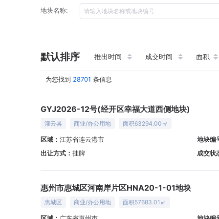
地块名称:
默认排序
推出时间
成交时间
面积
为您找到
28701
条信息
GYJ2026-12号(经开区幸福大道西侧地块)
灌云县
商业/办公用地
面积63294.00㎡
区域：
江苏省连云港市
地块编
出让方式：
挂牌
成交状
惠州市惠城区河南岸片区HNA20-1-01地块
惠城区
商业/办公用地
面积57683.01㎡
区域：
广东省惠州市
地块编