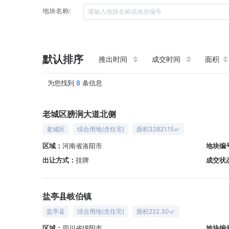
地块名称:
默认排序
推出时间
成交时间
面积
为您找到
8
条信息
老城区膀涧大道北侧
老城区
综合用地(含住宅)
面积32821.15㎡
区域：
河南省洛阳市
地块编
出让方式：
挂牌
成交状
盐亭县岐伯镇
盐亭县
综合用地(含住宅)
面积222.30㎡
区域：
四川省绵阳市
地块编