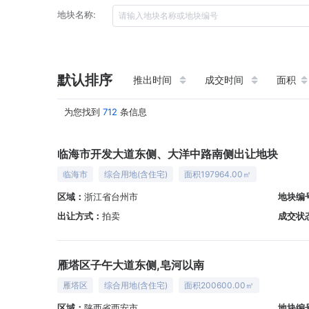
地块名称:
默认排序
推出时间
成交时间
面积
为您找到
712
条信息
临海市开发大道东侧、大洋中路南侧出让地块
临海市
综合用地(含住宅)
面积197964.00㎡
区域：
浙江省台州市
地块编
出让方式：
拍卖
成交状
雁塔区子午大道东侧,皂河以南
雁塔区
综合用地(含住宅)
面积200600.00㎡
区域：
陕西省西安市
地块编