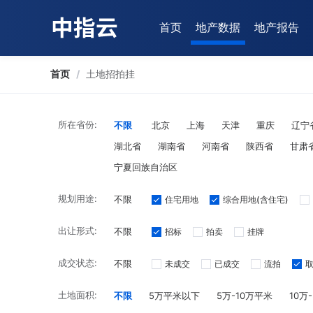
首页
地产数据
地产报告
首页
/
土地招拍挂
所在省份:
不限
北京
上海
天津
重庆
辽宁
湖北省
湖南省
河南省
陕西省
甘肃
宁夏回族自治区
规划用途:
不限
住宅用地
综合用地(含住宅)
出让形式:
不限
招标
拍卖
挂牌
成交状态:
不限
未成交
已成交
流拍
土地面积:
不限
5万平米以下
5万-10万平米
10万