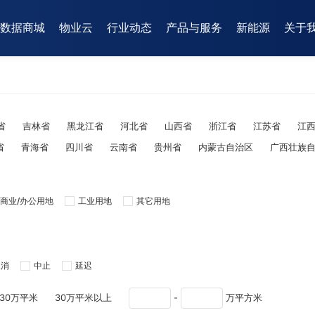
数据商城
物业云
行业动态
产品与服务
新能源
关于
省
吉林省
黑龙江省
河北省
山西省
浙江省
江苏省
江
省
青海省
四川省
云南省
贵州省
内蒙古自治区
广西壮族
商业/办公用地
工业用地
其它用地
取消
中止
延迟
-30万平米
30万平米以上
-
万平方米