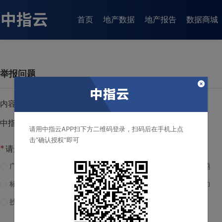
首页
地产数据
地产报告
数据商城
举报问题
内容标题：
中指云资讯详情
请用中指云APP扫下方二维码登录，扫码后在手机上点
击“确认授权”即可
*
请选择反馈类型
广告
重复、旧闻
格式问题
标题夸张
与事实不符
网络暴力
抄袭
侵犯名誉/商誉/肖像/隐私权