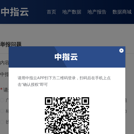
首页
地产数据
地产报告
数据商城
举报问题
内容标题：
中指云资讯详情
请用中指云APP扫下方二维码登录，扫码后在手机上点
击“确认授权”即可
*
请选择反馈类型
广告
重复、旧闻
格式问题
标题夸张
与事实不符
网络暴力
抄袭
侵犯名誉/商誉/肖像/隐私权