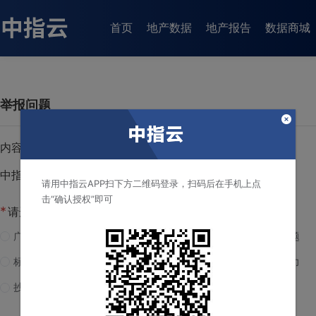
首页
地产数据
地产报告
数据商城
举报问题
内容标题：
中指云资讯详情
请用中指云APP扫下方二维码登录，扫码后在手机上点
击“确认授权”即可
*
请选择反馈类型
广告
重复、旧闻
格式问题
标题夸张
与事实不符
网络暴力
抄袭
侵犯名誉/商誉/肖像/隐私权