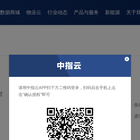
数据商城
物业云
行业动态
产品与服务
新能源
关于
请用中指云APP扫下方二维码登录，扫码后在手机上点
型
击“确认授权”即可
重复、旧闻
格式问题
低
与事实不符
网络暴力
虚
侵犯名誉/商誉/肖像/隐私权