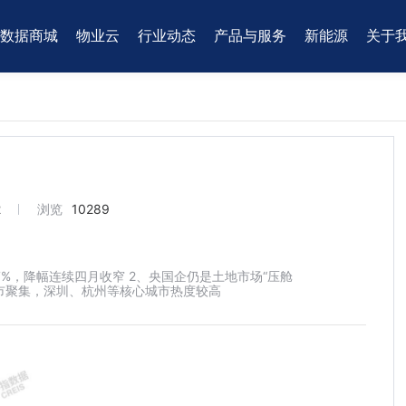
数据商城
物业云
行业动态
产品与服务
新能源
关于
2
浏览
10289
.7%，降幅连续四月收窄 2、央国企仍是土地市场“压舱
城市聚集，深圳、杭州等核心城市热度较高