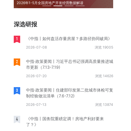
2026年1-5月全国房地产开发经营数据解读
2026
深选研报
1
《中指丨如何盘活存量房屋？多路径协同破局》
2026-07-08
浏览 19005
2
中指·政策要闻丨习近平总书记强调高质量推进城
市更新（7.13-7.19)
2026-07-20
浏览 14626
3
中指·政策要闻丨住建部印发第二批城市体检可复
制经验做法清单（7.6-7.12)
2026-07-13
浏览 13874
4
《中指丨国务院重磅定调！房地产利好要来
了？》