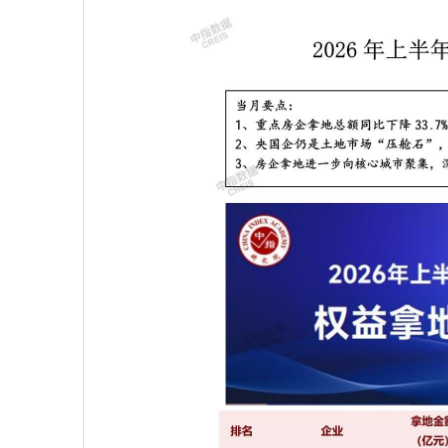
筹集模式全景复盘