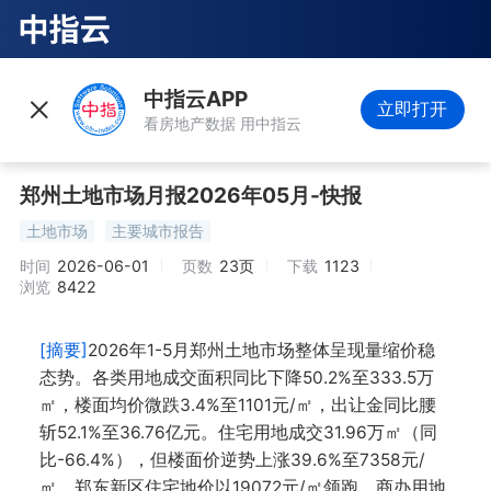
中指云APP
立即打开
看房地产数据 用中指云
郑州土地市场月报2026年05月-快报
土地市场
主要城市报告
时间
2026-06-01
页数
23页
下载
1123
浏览
8422
[摘要]
2026年1-5月郑州土地市场整体呈现量缩价稳
态势。各类用地成交面积同比下降50.2%至333.5万
㎡，楼面均价微跌3.4%至1101元/㎡，出让金同比腰
斩52.1%至36.76亿元。住宅用地成交31.96万㎡（同
比-66.4%），但楼面价逆势上涨39.6%至7358元/
㎡，郑东新区住宅地价以19072元/㎡领跑。商办用地