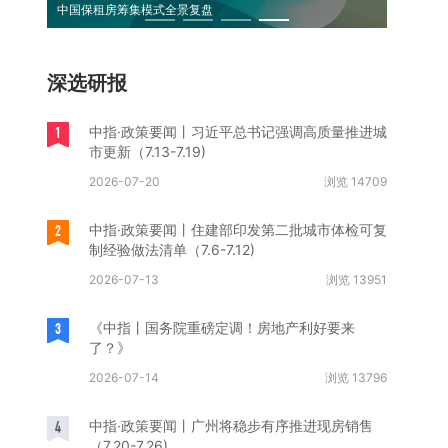
中国保租房筹集模式全景复盘
《求是》
深选研报
1
中指·政策要闻丨习近平总书记强调高质量推进城
市更新（7.13-7.19)
2026-07-20
浏览 14709
2
中指·政策要闻丨住建部印发第二批城市体检可复
制经验做法清单（7.6-7.12)
2026-07-13
浏览 13951
3
《中指丨国务院重磅定调！房地产利好要来
了？》
2026-07-14
浏览 13796
4
中指·政策要闻丨广州将稳步有序推进现房销售
（7.20-7.26)