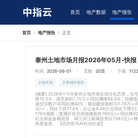
首页
地产数据
地产报告
首页
/
地产报告
/
正文
泰州土地市场月报2026年05月-快报
时间
2026-06-01
页数
20页
下载
112
土地市场
主要城市报告
[摘要] 2026年1-5月泰州土地市场呈现分化态势，
降15.5%，成交面积1.75万㎡同比骤降88.8%，但楼
成交宗数21宗同比增40%，规划建筑面积101.79万
元/㎡，同比下跌77.6%，出让金4.46亿元同比下降
176%领跑，姜堰区住宅用地楼面价769元/㎡同比降
亿元权益金额居首，靖江滨江新城投资以7083元/
热度低迷。 【此内容为AI自动生成】