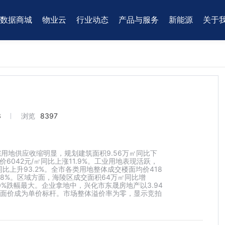
数据商城
物业云
行业动态
产品与服务
新能源
关于
3
浏览
8397
住宅用地供应收缩明显，规划建筑面积9.56万㎡同比下
面价6042元/㎡同比上涨11.9%。工业用地表现活跃，
㎡同比上升93.2%。全市各类用地整体成交楼面均价418
53.8%。区域方面，海陵区成交面积64万㎡同比增
80%跌幅最大。企业拿地中，兴化市东晟房地产以3.94
㎡楼面价成为单价标杆。市场整体溢价率为零，显示竞拍