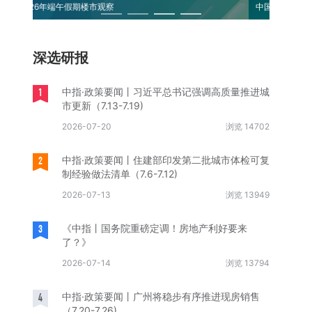
中国保租房筹集模式全景复盘
《求是》
深选研报
1
中指·政策要闻丨习近平总书记强调高质量推进城
市更新（7.13-7.19)
2026-07-20
浏览 14702
2
中指·政策要闻丨住建部印发第二批城市体检可复
制经验做法清单（7.6-7.12)
2026-07-13
浏览 13949
3
《中指丨国务院重磅定调！房地产利好要来
了？》
2026-07-14
浏览 13794
4
中指·政策要闻丨广州将稳步有序推进现房销售
（7.20-7.26)