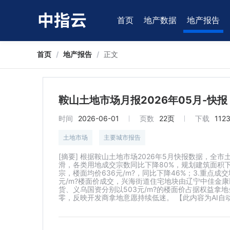
首页
地产数据
地产报告
首页
/
地产报告
/
正文
鞍山土地市场月报2026年05月-快报
时间
2026-06-01
页数
22页
下载
112
土地市场
主要城市报告
[摘要] 根据鞍山土地市场2026年5月快报数据，全
滑，各类用地成交宗数同比下降80%，规划建筑面积下降
宗，楼面均价636元/m?，同比下降46%；3.重点
元/m?楼面价成交，兴海街道住宅地块由辽宁中佳金康以
货、义乌国资分别以503元/m?的楼面价占据权益拿
零，反映开发商拿地意愿持续低迷。 【此内容为AI自