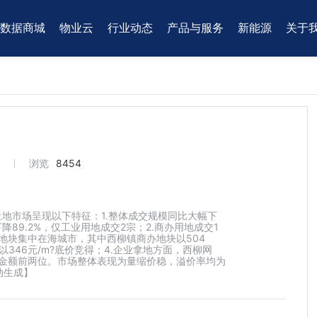
数据商城
物业云
行业动态
产品与服务
新能源
关于
3
浏览
8454
市土地市场呈现以下特征：1.整体成交规模同比大幅下
89.2%，仅工业用地成交2宗；2.商办用地成交1
成交地块集中在海城市，其中西柳镇商办地块以504
346元/m?底价竞得；4.企业拿地方面，西柳网
地金额前两位。市场整体表现为量缩价稳，溢价率均为
动生成】