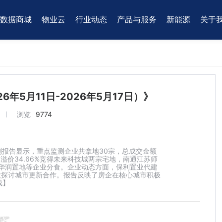
数据商城
物业云
行业动态
产品与服务
新能源
关于
年5月11日-2026年5月17日）》
浏览
9774
讯监测报告显示，重点监测企业共拿地30宗，总成交金额
亿元溢价34.66%竞得未来科技城两宗宅地，南通江苏师
、华润置地等企业分食。企业动态方面，保利置业代建
股探讨城市更新合作。报告反映了房企在核心城市积极
成】