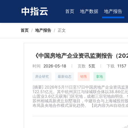
首页
地产数据
地产报告
首页
/
地产报告
/
正文
《中国房地产企业资讯监测报告（2026
时间
2026-05-18
页数
5页
下载
1157
房企研究
最新动态
销售
拿地
[摘要] 2026年5月11日至17日中国房地产企业资
122.51亿元。其中杭州滨江与绿城联合体以38.86
山置业3.6亿元获海门区宅地，成都三宗宅地由明信
苏州相城高新虎丘别墅项目，中建玖合与上海城投控
布局及央地合作模式深化趋势。 【此内容为AI自动生