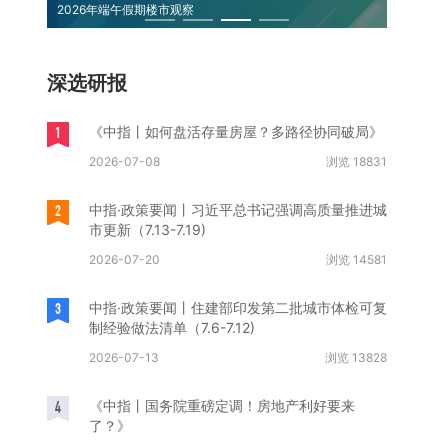
2026年端午假期楼市观察
中国保租
深选研报
1
《中指丨如何盘活存量房屋？多路径协同破局》
2026-07-08
浏览 18831
2
中指·政策要闻丨习近平总书记强调高质量推进城
市更新（7.13-7.19)
2026-07-20
浏览 14581
3
中指·政策要闻丨住建部印发第二批城市体检可复
制经验做法清单（7.6-7.12)
2026-07-13
浏览 13828
4
《中指丨国务院重磅定调！房地产利好要来
了？》