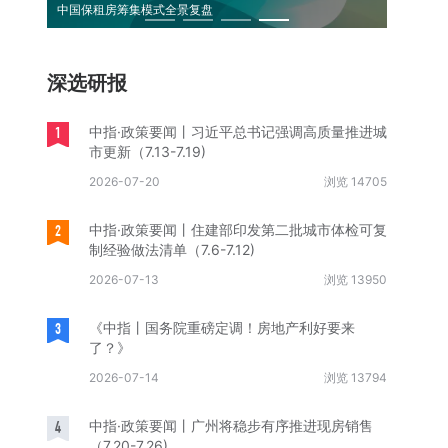
中国保租房筹集模式全景复盘
《求是》
深选研报
1
中指·政策要闻丨习近平总书记强调高质量推进城
市更新（7.13-7.19)
2026-07-20
浏览 14705
2
中指·政策要闻丨住建部印发第二批城市体检可复
制经验做法清单（7.6-7.12)
2026-07-13
浏览 13950
3
《中指丨国务院重磅定调！房地产利好要来
了？》
2026-07-14
浏览 13794
4
中指·政策要闻丨广州将稳步有序推进现房销售
（7.20-7.26)