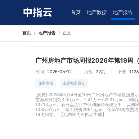
首页
地产数据
地产报告
首页
/
地产报告
/
正文
广州房地产市场周报2026年第19周（5.
时间
2026-05-12
页数
22页
下载
1128
住宅市场
主要城市报告
[摘要] 2026年5月4日至10日广州房地产市场数
交面积分别为3.00万㎡、2.41万㎡和2.31万㎡。
137.13万㎡。新开盘项目中保利海韵表现突出，认购
1088.31万㎡，楼面均价2991元/㎡，但第19周
19周归零。 【此内容为AI自动生成】