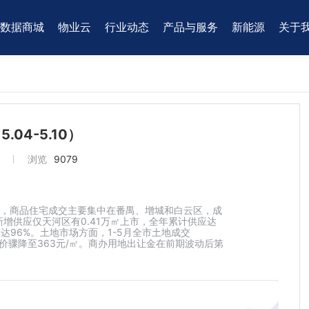
数据商城
物业云
行业动态
产品与服务
新能源
关于
04-5.10）
浏览
9079
据显示，商品住宅成交主要集中在番禺、增城和白云区，成
同期新增供应仅天河区有0.41万㎡上市，全年累计供应达
率达96%。土地市场方面，1-5月全市土地成交
成交均价骤降至363元/㎡。商办用地出让金在前期波动后第