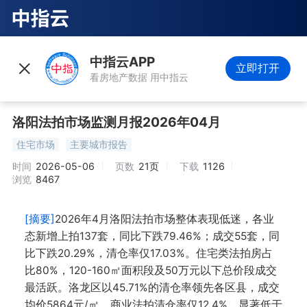
中指云APP
立即打开
看房地产数据 用中指云
洛阳法拍市场监测月报2026年04月
住宅市场
主要城市报告
时间
2026-05-06
页数
21页
下载
1126
浏览
8467
[摘要]
2026年4月洛阳法拍市场整体表现低迷，各业
态新增上拍137套，同比下跌79.46%；成交55套，同
比下跌20.29%，清仓率仅17.03%。住宅类法拍房占
比80%，120-160㎡面积段及50万元以下总价段成交
最活跃。洛龙区以45.71%的清仓率领先各区县，成交
均价5864元/㎡。商业法拍清仓率仅12.4%，显著低于