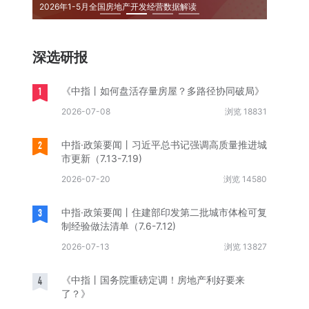
2026年1-5月全国房地产开发经营数据解读
2026
深选研报
1
《中指丨如何盘活存量房屋？多路径协同破局》
2026-07-08
浏览 18831
2
中指·政策要闻丨习近平总书记强调高质量推进城
市更新（7.13-7.19)
2026-07-20
浏览 14580
3
中指·政策要闻丨住建部印发第二批城市体检可复
制经验做法清单（7.6-7.12)
2026-07-13
浏览 13827
4
《中指丨国务院重磅定调！房地产利好要来
了？》