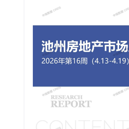
筹集模式全景复盘