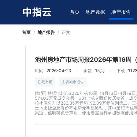
首页
地产数据
地产报告
首页
/
地产报告
/
正文
池州房地产市场周报2026年第16周（4.
时间
2026-04-20
页数
15页
下载
112
住宅市场
主要城市报告
[摘要] 根据池州市2026年第16周（4月13日-4
571.03万元成交金额、631㎡成交面积位居榜首，成
拉小区分别以232.35万元和192.89万元位列第
土地出让金及溢价率走势无明显波动，其中第16周住宅
渠道，但明确免责声明，使用者需自行承担数据使用风险