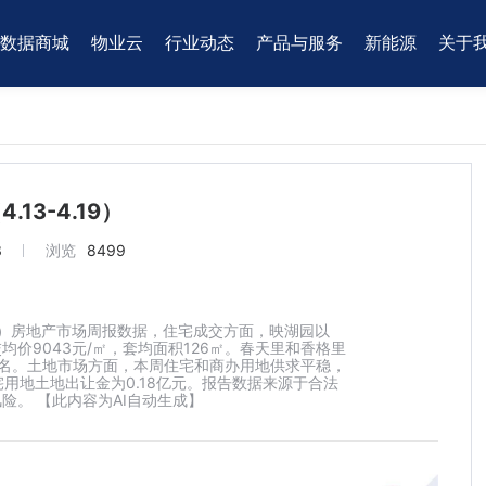
数据商城
物业云
行业动态
产品与服务
新能源
关于
13-4.19）
3
浏览
8499
月19日）房地产市场周报数据，住宅成交方面，映湖园以
交均价9043元/㎡，套均面积126㎡。春天里和香格里
二、三名。土地市场方面，本周住宅和商办用地供求平稳，
用地土地出让金为0.18亿元。报告数据来源于合法
。 【此内容为AI自动生成】