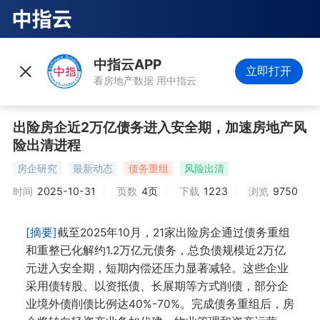
中指云APP
立即打开
看房地产数据 用中指云
出险房企近2万亿债务进入安全期，加速房地产风
险出清进程
房企研究
最新动态
债务重组
风险出清
时间
2025-10-31
页数
4页
下载
1223
浏览
9750
[摘要]
截至2025年10月，21家出险房企通过债务重组
和重整已化解约1.2万亿元债务，总负债规模近2万亿
元进入安全期，短期内偿还压力显著减轻。这些企业
采用债转股、以资抵债、长展期等方式削债，部分企
业境外债削债比例达40%-70%。完成债务重组后，房