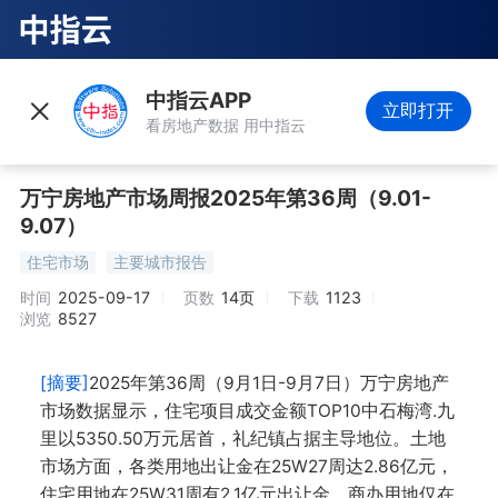
中指云APP
立即打开
看房地产数据 用中指云
万宁房地产市场周报2025年第36周（9.01-
9.07）
住宅市场
主要城市报告
时间
2025-09-17
页数
14页
下载
1123
浏览
8527
[摘要]
2025年第36周（9月1日-9月7日）万宁房地产
市场数据显示，住宅项目成交金额TOP10中石梅湾.九
里以5350.50万元居首，礼纪镇占据主导地位。土地
市场方面，各类用地出让金在25W27周达2.86亿元，
住宅用地在25W31周有2.1亿元出让金，商办用地仅在