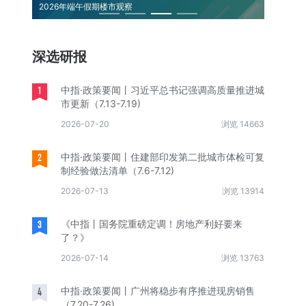
中国保租房筹集模式全景复盘
《求是》
深选研报
1
中指·政策要闻丨习近平总书记强调高质量推进城
市更新（7.13-7.19)
2026-07-20
浏览 14663
2
中指·政策要闻丨住建部印发第二批城市体检可复
制经验做法清单（7.6-7.12)
2026-07-13
浏览 13914
3
《中指丨国务院重磅定调！房地产利好要来
了？》
2026-07-14
浏览 13763
4
中指·政策要闻丨广州将稳步有序推进现房销售
（7.20-7.26)