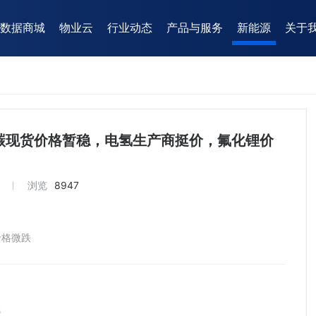
数据商城
物业云
行业动态
产品与服务
新能源
关于
【电碳现货价格暂稳，电氢生产商挺价，氟化锂价
浏览
8947
价格微跌