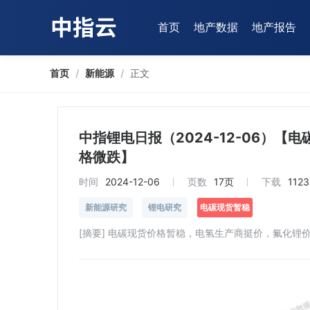
首页
地产数据
地产报告
首页
/
新能源
/
正文
中指锂电日报（2024-12-06）
格微跌】
时间
2024-12-06
页数
17页
下载
1123
新能源研究
锂电研究
电碳现货暂稳
[摘要] 电碳现货价格暂稳，电氢生产商挺价，氟化锂