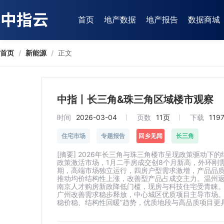
首页
地产数据
地产报告
数据商城
首页
/
新能源
/
正文
中指丨长三角&珠三角区域楼市观察
时间
2026-03-04
页数
11页
下载
119
住宅市场
专题报告
回乡见闻
长三角
[摘要] 2026年长三角与珠三角楼市呈现政策驱动
政策激活市场，1月二手房成交创8个月新高，外环刚
期，高端市场独立运行，四房户型需求激增，产品品质
推动均价结构性上涨，改善型产品占成交主力。温州
南京人才购房新政降低门槛，现房与科技住宅受青睐
广州改善需求稳步释放，中心城区优质项目主导市场。
稳价稳、结构性回暖”趋势，优质地段与高品质项目更具