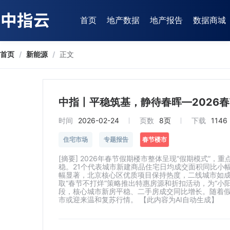
首页
地产数据
地产报告
数据商城
首页
/
新能源
/
正文
中指丨平稳筑基，静待春晖—2026
时间
2026-02-24
页数
8页
下载
1146
住宅市场
专题报告
春节楼市
[摘要] 2026年春节假期楼市整体呈现“假期模式”
稳。21个代表城市新建商品住宅日均成交面积同比小
幅显著，北京核心区优质项目保持热度，二线城市如
取“春节不打烊”策略推出特惠房源和折扣活动，为“小
段，核心城市新房平稳、二手房成交同比增长。随着
市或迎来温和复苏行情。 【此内容为AI自动生成】