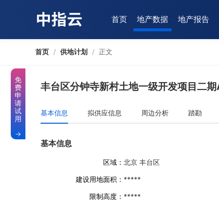
首页
地产数据
地产报告
首页
/
供地计划
/
正文
免
丰台区分钟寺新村土地一级开发项目二期A
费
申
请
试
基本信息
拟供应信息
周边分析
踏勘
用
基本信息
区域：
北京 丰台区
建设用地面积：
*****
限制高度：
*****