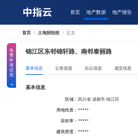
首页
地产数据
地产报告
首页
/
土地招拍挂
/
正文
免
锦江区东邻锦轩路、南邻泰丽路
费
申
请
基本信息
公告信息
出让信息
成交信息
试
用
基本信息
区域：
四川省 成都市 锦江区
用地性质：
*****
容积率：
*****
建筑密度：
*****