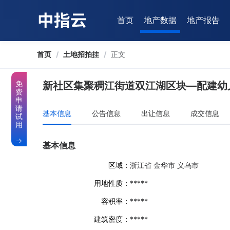
首页
地产数据
地产报告
首页
/
土地招拍挂
/
正文
免
新社区集聚稠江街道双江湖区块—配建幼
费
申
请
基本信息
公告信息
出让信息
成交信息
试
用
基本信息
区域：
浙江省 金华市 义乌市
用地性质：
*****
容积率：
*****
建筑密度：
*****