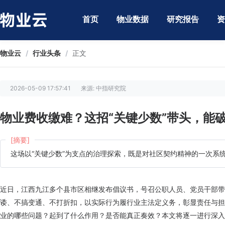
首页
物业数据
研究报告
资
物业云
/
行业头条
/
正文
2026-05-09 17:57:41
来源: 中指研究院
物业费收缴难？这招“关键少数”带头，能
[摘要]
这场以“关键少数”为支点的治理探索，既是对社区契约精神的一次系
近日，江西九江多个县市区相继发布倡议书，号召公职人员、党员干部带
诿、不搞变通、不打折扣，以实际行为履行业主法定义务，彰显责任与担
业的哪些问题？起到了什么作用？是否能真正奏效？本文将逐一进行深入