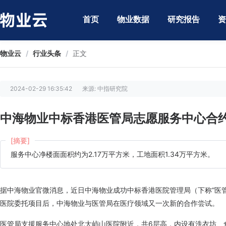
首页
物业数据
研究报告
资
物业云
/
行业头条
/
正文
2024-02-29 16:35:42
来源: 中指研究院
中海物业中标香港医管局志愿服务中心合
[摘要]
服务中心净楼面面积约为2.17万平方米，工地面积1.34万平方米。
据中海物业官微消息，近日中海物业成功中标香港医院管理局（下称“医管
医院委托项目后，中海物业与医管局在医疗领域又一次新的合作尝试。
医管局支援服务中心地处北大屿山医院附近，共6层高，内设有洗衣坊、