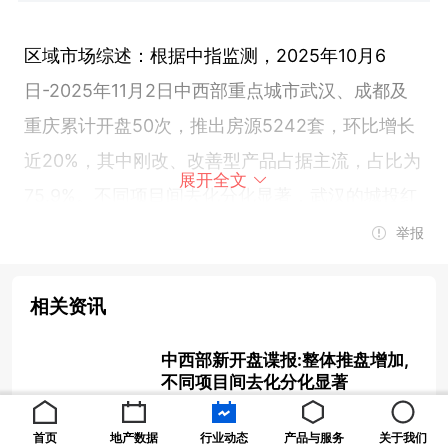
区域市场综述：根据中指监测，2025年10月6
日-2025年11月2日中西部重点城市武汉、成都及
重庆累计开盘50次，推出房源5242套，环比增长
近20%，其中刚改、改善型产品占据主流，占比为
展开全文
75.9%。不同项目间去化分化显著，武汉的城投红
树林等3盘，成都的华天龙湖杉峯等12项目以及重
举报
庆的龙湖美林美院开盘去化非常好。
相关资讯
▍武汉：汉阳区推盘量最高，江汉区、武昌区去化
中西部新开盘谍报:整体推盘增加,
较好
不同项目间去化分化显著
2025-11-10 09:21:37
首页
地产数据
行业动态
产品与服务
关于我们
根据中指监测，2025年10月6日-2025年11月2日